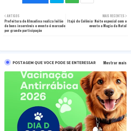
Twit
Wha
ANTIGOS
MAIS RECENTES
Prefeitura de Almadina realiza leilão
ter
Itajú do Colônia: Noite especial com o
tsa
de bens inservíveis e evento é marcado
evento a Magia da Natal
por grande participação
pp
Mostrar mais
POSTAGEM QUE VOCE PODE SE ENTERESSAR