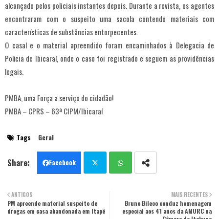
alcançado pelos policiais instantes depois. Durante a revista, os agentes
encontraram com o suspeito uma sacola contendo materiais com
características de substâncias entorpecentes.
O casal e o material apreendido foram encaminhados à Delegacia de
Polícia de Ibicaraí, onde o caso foi registrado e seguem as providências
legais.
PMBA, uma Força a serviço do cidadão!
PMBA – CPRS – 63ª CIPM/Ibicaraí
Tags
Geral
Facebook
Twit
Wha
ANTIGOS
MAIS RECENTES
PM apreende material suspeito de
ter
tsa
Bruno Bileco conduz homenagem
drogas em casa abandonada em Itapé
especial aos 41 anos da AMURC na
Câmara de Itabuna