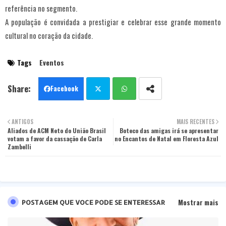
referência no segmento.
A população é convidada a prestigiar e celebrar esse grande momento
cultural no coração da cidade.
Tags
Eventos
Facebook
Twit
Wha
ANTIGOS
MAIS RECENTES
Aliados de ACM Neto do União Brasil
ter
tsa
Boteco das amigas irá se apresentar
votam a favor da cassação de Carla
no Encantos de Natal em Floresta Azul
Zambelli
pp
Mostrar mais
POSTAGEM QUE VOCE PODE SE ENTERESSAR