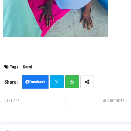
Tags
Geral
Facebook
Twit
Wha
ANTIGOS
MAIS RECENTES
ter
tsa
pp