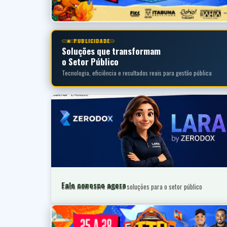
★ PUBLICIDADE
Soluções que transformam
o Setor Público
Tecnologia, eficiência e resultados reais para gestão pública
Fale conosco agora
Saiba mais sobre nossas soluções para o setor público