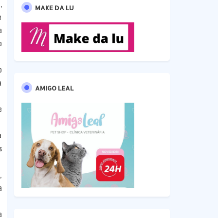
,
MAKE DA LU
e
a
o
o
a
AMIGO LEAL
e
a
s
,
a
a