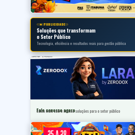
★ PUBLICIDADE
Soluções que transformam
o Setor Público
Tecnologia, eficiência e resultados reais para gestão pública
Fale conosco agora
Saiba mais sobre nossas soluções para o setor público