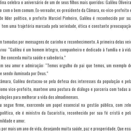
na celebra o aniversário de um de seus filhos mais queridos: Galileu Oliveira
o com o bem comum. Ex-vereador, ex-presidente da Câmara, ex-vice-prefeito 
 líder político, o prefeito Marciel Pinheiro, Galileu é reconhecido por su
eu tem uma trajetória marcada pela seriedade, ética e constante preocupaçã
ram tomadas por mensagens de carinho e reconhecimento. A primeira delas vei
arou: “Galileu é um homem íntegro, companheiro e dedicado à família e à vid
lhe conceda muita saúde e sabedoria.”
aram seu amor e admiração: “Temos orgulho do pai que temos, um exemplo d
nue sendo iluminada por Deus.”
mara, Galileu destacou-se pela defesa dos interesses da população e pel
 Como vice-prefeito, manteve uma postura de diálogo e parceria com todas a
luções para melhorar a vida dos almadinenses.
eu segue firme, exercendo um papel essencial na gestão pública, com zelo
política, ele é ministro da Eucaristia, reconhecido por sua fé cristã e pel
mildade e amor.
ra por mais um ano de vida, desejando muita saúde, paz e prosperidade. Que ess