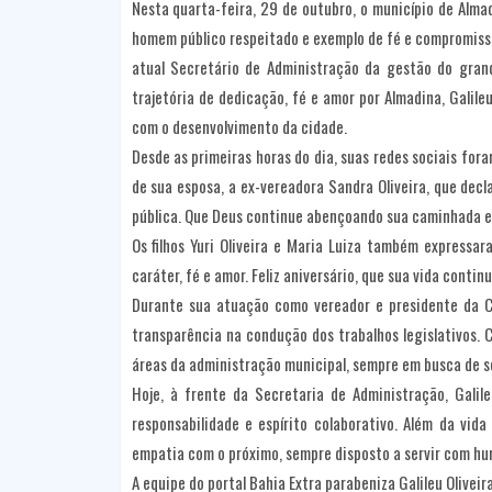
Nesta quarta-feira, 29 de outubro, o município de Almadi
homem público respeitado e exemplo de fé e compromiss
atual Secretário de Administração da gestão do grande
trajetória de dedicação, fé e amor por Almadina, Galil
com o desenvolvimento da cidade.
Desde as primeiras horas do dia, suas redes sociais fo
de sua esposa, a ex-vereadora Sandra Oliveira, que decl
pública. Que Deus continue abençoando sua caminhada e 
Os filhos Yuri Oliveira e Maria Luiza também express
caráter, fé e amor. Feliz aniversário, que sua vida conti
Durante sua atuação como vereador e presidente da Câ
transparência na condução dos trabalhos legislativos.
áreas da administração municipal, sempre em busca de so
Hoje, à frente da Secretaria de Administração, Galil
responsabilidade e espírito colaborativo. Além da vida 
empatia com o próximo, sempre disposto a servir com hu
A equipe do portal Bahia Extra parabeniza Galileu Olivei