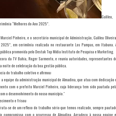
Galileu,
erimônia “Melhores do Ano 2025”.
 Marciel Pinheiro, e o secretário municipal de Administração, Galileu Oliveira
025”, em cerimônia realizada no restaurante Los Pampas, em Itabuna. 
pública promovida pelo Destak Top Mídia Instituto de Pesquisa e Marketing.
cora da TV Bahia, Roger Sarmento, e reuniu autoridades, representantes d
a noite de celebração da boa gestão pública.
cia do trabalho coletivo e afirmou:
a a equipe da administração municipal de Almadina, que atua com dedicação 
ento com o prefeito Marciel Pinheiro, cuja liderança tem sido pautada pel
com o desenvolvimento do nosso município."
ecimento e frisou:
ata-se de um reflexo do trabalho sério que temos realizado, sempre pautad
pelo compromisso com o progresso de Almadina. Agradeço à nossa equipe e