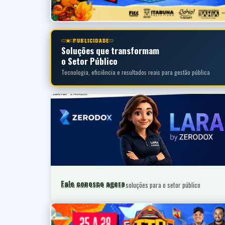
★ PUBLICIDADE
Soluções que transformam
o Setor Público
Tecnologia, eficiência e resultados reais para gestão pública
Fale conosco agora
Saiba mais sobre nossas soluções para o setor público