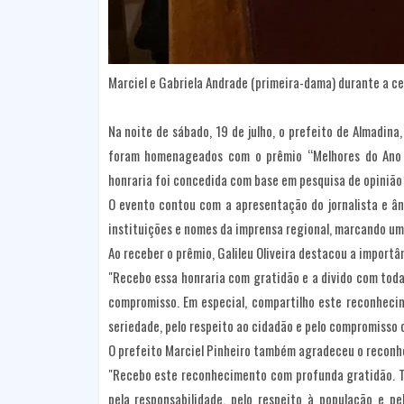
Marciel e Gabriela Andrade (primeira-dama) durante a c
Na noite de sábado, 19 de julho, o prefeito de Almadina,
foram homenageados com o prêmio “Melhores do Ano 2
honraria foi concedida com base em pesquisa de opinião 
O evento contou com a apresentação do jornalista e ân
instituições e nomes da imprensa regional, marcando um
Ao receber o prêmio, Galileu Oliveira destacou a importân
"Recebo essa honraria com gratidão e a divido com tod
compromisso. Em especial, compartilho este reconhecim
seriedade, pelo respeito ao cidadão e pelo compromisso 
O prefeito Marciel Pinheiro também agradeceu o reconh
"Recebo este reconhecimento com profunda gratidão. Tr
pela responsabilidade, pelo respeito à população e 