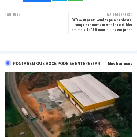
Twit
Wha
ANTIGOS
MAIS RECENTES
ter
BYD avança em vendas pelo Nordeste,
tsa
conquista novos mercados e é líder
em mais de 100 municípios em junho
pp
Mostrar mais
POSTAGEM QUE VOCE PODE SE ENTERESSAR