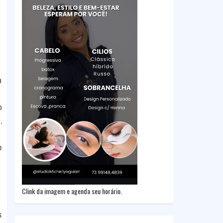
a
o
,
m
Clink da imagem e agenda seu horário.
s