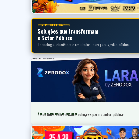
★ PUBLICIDADE
Soluções que transformam
o Setor Público
Tecnologia, eficiência e resultados reais para gestão pública
Fale conosco agora
Saiba mais sobre nossas soluções para o setor público