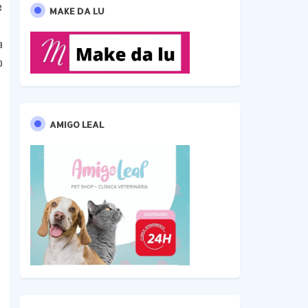
e
MAKE DA LU
a
o
AMIGO LEAL