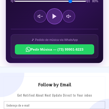
80%
🎵 Pedido de música via WhatsApp
Pedir Música — (73) 99901-8223
Follow by Email
Get Notified About Next Update Direct to Your inbox