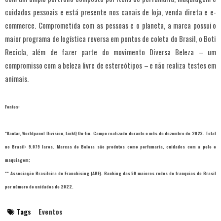
cuidados pessoais e está presente nos canais de loja, venda direta e e-
commerce. Comprometida com as pessoas e o planeta, a marca possui o
maior programa de logística reversa em pontos de coleta do Brasil, o Boti
Recicla, além de fazer parte do movimento Diversa Beleza – um
compromisso com a beleza livre de estereótipos – e não realiza testes em
animais.
Fontes:
*Kantar, Worldpanel Division, LinkQ On-lin. Campo realizado durante o mês de dezembro de 2023. Total
no Brasil: 9.079 lares. Marcas de Beleza são produtos como perfumaria, cuidados com a pele e
maquiagem;
** Associação Brasileira de Franchising (ABF). Ranking das 50 maiores redes de franquias do Brasil
por número de unidades de 2022.
Tags
Eventos