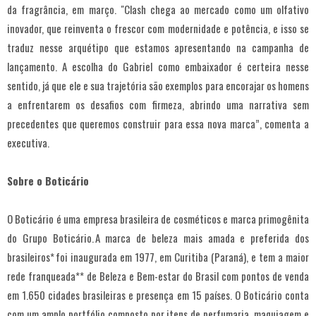
da fragrância, em março. "Clash chega ao mercado como um olfativo
inovador, que reinventa o frescor com modernidade e potência, e isso se
traduz nesse arquétipo que estamos apresentando na campanha de
lançamento. A escolha do Gabriel como embaixador é certeira nesse
sentido, já que ele e sua trajetória são exemplos para encorajar os homens
a enfrentarem os desafios com firmeza, abrindo uma narrativa sem
precedentes que queremos construir para essa nova marca”, comenta a
executiva.
Sobre o Boticário
O Boticário é uma empresa brasileira de cosméticos e marca primogênita
do Grupo Boticário. A marca de beleza mais amada e preferida dos
brasileiros* foi inaugurada em 1977, em Curitiba (Paraná), e tem a maior
rede franqueada** de Beleza e Bem-estar do Brasil com pontos de venda
em 1.650 cidades brasileiras e presença em 15 países. O Boticário conta
com um amplo portfólio composto por itens de perfumaria, maquiagem e