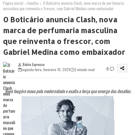
Página inicial
Eventos
O Boticário anuncia Clash, nova marca de perfumaria
masculina que reinventa o frescor, com Gabriel Medina como embaixador
O Boticário anuncia Clash, nova
marca de perfumaria masculina
que reinventa o frescor, com
Gabriel Medina como embaixador
Bahia Expresso
0
segunda-feira, fevereiro 10, 2025
3 minute read
Novo fougère inova pela modernidade e exalta a força que emerge dos desafios.