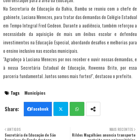
com destaque para a área da Educação.
Na Secretaria de Educação da Bahia, Bambu se reuniu com a chefe de
gabinete, Luciana Menezes, para tratar das demandas do Colégio Estadual
em Tempo Integral Fred Gedeon. Durante a audiência, também reforçou a
necessidade da aquisição de mais um ônibus escolar e defendeu
investimentos na Educação Especial, abordando desafios e melhorias para
o ensino inclusivo nas escolas municipais.
"Agradeço à Luciana Menezes por nos receber e ouvir nossas demandas, e
à nossa Secretária Estadual de Educação, Rowenna Brito, por essa
parceria fundamental. Juntos somos mais fortes!", destacou o prefeito.
Tags
Municípios
Facebook
Twit
Wha
ANTIGOS
MAIS RECENTES
Secretária de Educação de São
ter
Rildes Magalhães anuncia transporte
tsa
Francisco do Conde destaca
gratuito para universitários