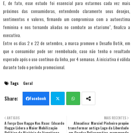
E, de fato, esse estudo foi essencial para estarmos cada vez mais
próximos das consumidoras, entendendo claramente seus desejos,
sentimentos e valores, firmando um compromisso com a autoestima
feminina e nos tornando aliadas no combate ao etarismo", finaliza a
executiva.
Entre os dias 2 e 22 de setembro, a marca promove o Desafio Botik, em
que o consumidor pode ser reembolsado, caso não tenha o resultado
esperado após o uso contínuo da linha, por 4 semanas. A iniciativa é válida
durante todo o período promocional.
Tags
Geral
Facebook
Twit
Wha
ANTIGOS
MAIS RECENTES
A Força Que Hagge Nas Ruas: Eduardo
ter
tsa
Almadina: Marciel Pinheiro propõe
Hagge Lidera a Maior Mobilização
transformar antigo Lago da Liberdade
Política da História de Itapetinga
em Quadra Poliesportiva, promovendo