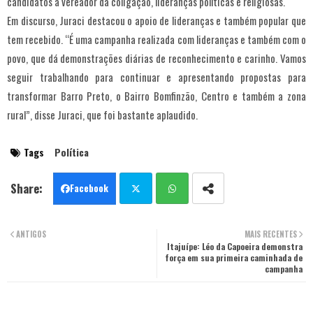
candidatos a vereador da coligação, lideranças políticas e religiosas.
Em discurso, Juraci destacou o apoio de lideranças e também popular que
tem recebido. “É uma campanha realizada com lideranças e também com o
povo, que dá demonstrações diárias de reconhecimento e carinho. Vamos
seguir trabalhando para continuar e apresentando propostas para
transformar Barro Preto, o Bairro Bomfinzão, Centro e também a zona
rural”, disse Juraci, que foi bastante aplaudido.
Tags
Política
Facebook
Twit
Wha
ANTIGOS
MAIS RECENTES
ter
tsa
Itajuípe: Léo da Capoeira demonstra
força em sua primeira caminhada de
campanha
pp