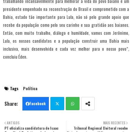
trabalhando incansavelmente para melhorar a vida do povo baiano e um
presidente empenhado na reconstrução do Brasil e comprometido com a
Bahia, estado tão importante para Lula, não só pelo grande apoio que
recebe da população como pelo seu carinho e sua gratidão aos baianos.
Então, com muito trabalho, diálogo e humildade, vamos com Jerônimo,
Lula, os nossos candidatos e a população construir uma Bahia mais
inclusiva, mais desenvolvida e cada vez melhor para o nosso povo”,
concluiu Éden.
Tags
Política
Facebook
Twit
Wha
ANTIGOS
MAIS RECENTES
PT oficializa candidatura de Isaac
ter
tsa
Tribunal Regional Eleitoral recebe