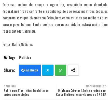
feirense, mulher do campo e aguerrida, assumindo como deputada
federal, nos traz o conforto e a confiança de que serão mantidos todos os
compromissos que tivemos em Feira, bem como as lutas por melhores dias
para o povo baiano. Tenho certeza que nossa cidade estará muito bem
representada", afirmou.
Fonte: Bahia Notícias
Tags
Política
Facebook
Twit
Wha
ANTIGOS
MAIS RECENTES
Bahia tem 11 milhões de eleitores
ter
tsa
Ministra Cármen Lúcia se reúne com
aptos para eleições
Corte Eleitoral e servidores do TRE-BA
pp