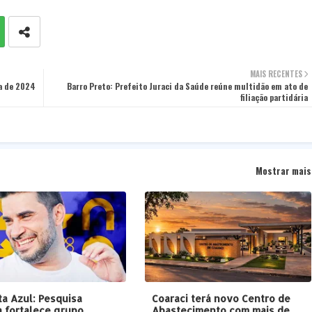
MAIS RECENTES
ia de 2024
Barro Preto: Prefeito Juraci da Saúde reúne multidão em ato de
filiação partidária
Mostrar mais
ta Azul: Pesquisa
Coaraci terá novo Centro de
a fortalece grupo
Abastecimento com mais de