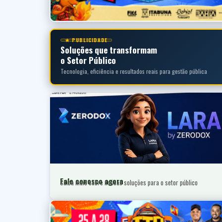
★ PUBLICIDADE
Soluções que transformam
o Setor Público
Tecnologia, eficiência e resultados reais para gestão pública
Fale conosco agora
Saiba mais sobre nossas soluções para o setor público