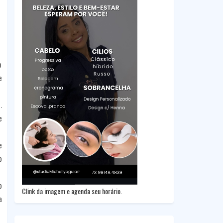
o
e
.
e
e
o
o
Clink da imagem e agenda seu horário.
a