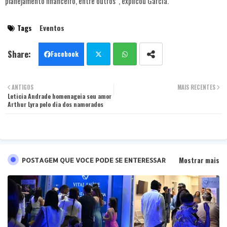
planejamento financeiro, entre outros”, explicou Garcia.
Tags
Eventos
Facebook
Twit
Wha
ANTIGOS
MAIS RECENTES
Leticia Andrade homenageia seu amor
ter
tsa
Arthur Lyra pelo dia dos namorados
pp
Mostrar mais
POSTAGEM QUE VOCE PODE SE ENTERESSAR