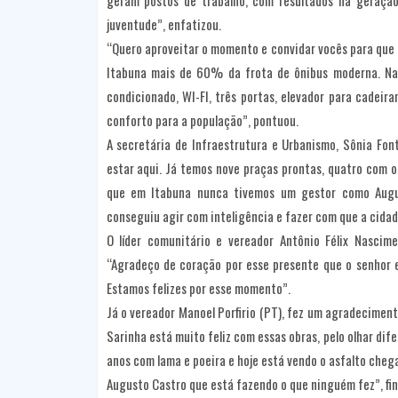
geram postos de trabalho, com resultados na geração
juventude”, enfatizou.
“Quero aproveitar o momento e convidar vocês para que n
Itabuna mais de 60% da frota de ônibus moderna. Na p
condicionado, WI-FI, três portas, elevador para cadeir
conforto para a população”, pontuou.
A secretária de Infraestrutura e Urbanismo, Sônia Fon
estar aqui. Já temos nove praças prontas, quatro com 
que em Itabuna nunca tivemos um gestor como Augus
conseguiu agir com inteligência e fazer com que a cidad
O líder comunitário e vereador Antônio Félix Nascime
“Agradeço de coração por esse presente que o senhor 
Estamos felizes por esse momento”.
Já o vereador Manoel Porfirio (PT), fez um agradecimen
Sarinha está muito feliz com essas obras, pelo olhar di
anos com lama e poeira e hoje está vendo o asfalto cheg
Augusto Castro que está fazendo o que ninguém fez”, fin