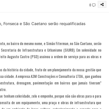
0
manto, no bairro do mesmo nome, e Simão Fiterman, no São Caetano, serão
a Secretaria de Infraestrutura e Urbanismo (SIURB). Em solenidade no
feito Augusto Castro (PSD) assinou a ordem de serviço para as obras e
s da história da cidade, fruto de um planejamento da nossa gestão que
ossa cidade. A empresa A3M Construções e Consultoria LTDA., que ganhou
raestrutura, drenagem, pavimentação em bairros que jamais tiveram”
stro.
ue tenham celeridade, zelo e empenho, porque não são obras para o para
necessita de um equipamento, uma praça e obras de infraestrutura que