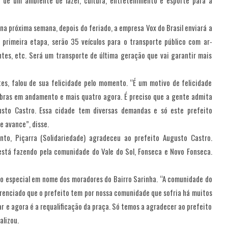
 de um ambiente de lazer, cultura, entretenimento e esporte para a
a próxima semana, depois do feriado, a empresa Vox do Brasil enviará a
rimeira etapa, serão 35 veículos para o transporte público com ar-
antes, etc. Será um transporte de última geração que vai garantir mais
tes, falou de sua felicidade pelo momento. “É um motivo de felicidade
obras em andamento e mais quatro agora. É preciso que a gente admita
to Castro. Essa cidade tem diversas demandas e só este prefeito
e avance”, disse.
nto, Piçarra (Solidariedade) agradeceu ao prefeito Augusto Castro.
está fazendo pela comunidade do Vale do Sol, Fonseca e Novo Fonseca.
to especial em nome dos moradores do Bairro Sarinha. “A comunidade do
ferenciado que o prefeito tem por nossa comunidade que sofria há muitos
ar e agora é a requalificação da praça. Só temos a agradecer ao prefeito
alizou.