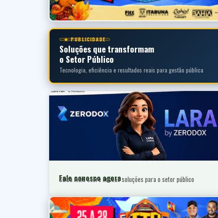
★ PUBLICIDADE
Soluções que transformam
o Setor Público
Tecnologia, eficiência e resultados reais para gestão pública
Fale conosco agora
Saiba mais sobre nossas soluções para o setor público