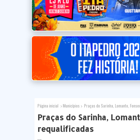
Página inicial
Municípios
Praças do Sarinha, Lomanto, Fonsec
Praças do Sarinha, Loman
requalificadas