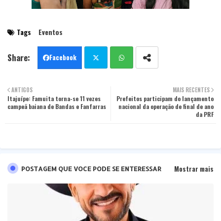
Tags
Eventos
Facebook
Twit
Wha
ANTIGOS
MAIS RECENTES
Itajuípe: Famuita torna-se 11 vezes
ter
Prefeitos participam do lançamento
tsa
campeã baiana de Bandas e Fanfarras
nacional da operação de final de ano
da PRF
pp
Mostrar mais
POSTAGEM QUE VOCE PODE SE ENTERESSAR