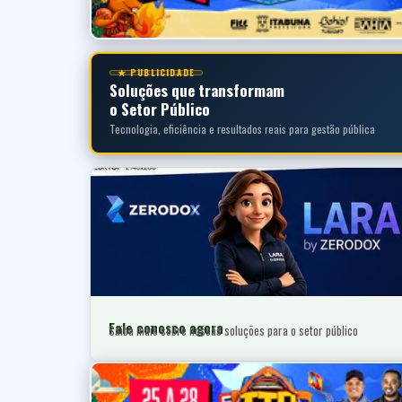
★ PUBLICIDADE
Soluções que transformam
o Setor Público
Tecnologia, eficiência e resultados reais para gestão pública
Fale conosco agora
Saiba mais sobre nossas soluções para o setor público