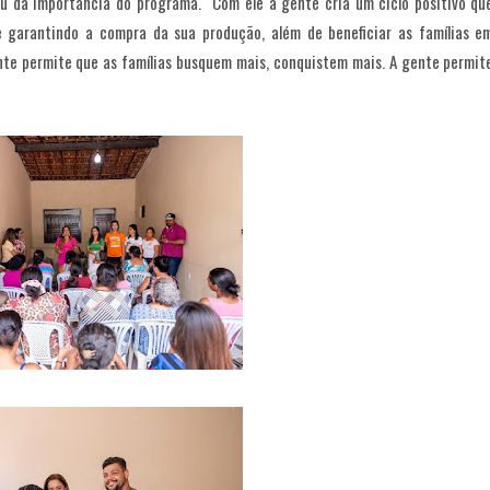
ou da importância do programa. “Com ele a gente cria um ciclo positivo qu
e garantindo a compra da sua produção, além de beneficiar as famílias e
ente permite que as famílias busquem mais, conquistem mais. A gente permit