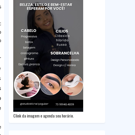
s
c
o
o
r
e
s
s
o
e
Clink da imagem e agenda seu horário.
e