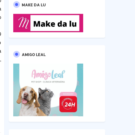
o
MAKE DA LU
a
o
9
o
a
AMIGO LEAL
,