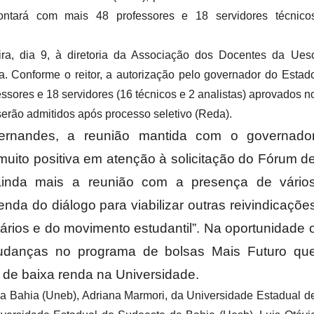
ontará com mais 48 professores e 18 servidores técnico
ra, dia 9, à diretoria da Associação dos Docentes da Ues
ia. Conforme o reitor, a autorização pelo governador do Estad
sores e 18 servidores (16 técnicos e 2 analistas) aprovados n
serão admitidos após processo seletivo (Reda).
Fernandes, a reunião mantida com o governado
muito positiva em atenção à solicitação do Fórum d
 ainda mais a reunião com a presença de vário
nda do diálogo para viabilizar outras reivindicaçõe
tários e do movimento estudantil”. Na oportunidade 
mudanças no programa de bolsas Mais Futuro qu
 de baixa renda na Universidade.
da Bahia (Uneb), Adriana Marmori, da Universidade Estadual d