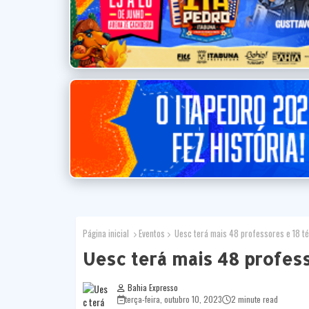
Página inicial
Eventos
Uesc terá mais 48 professores e 18 té
Uesc terá mais 48 profess
Bahia Expresso
terça-feira, outubro 10, 2023
2 minute read