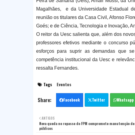
Feira de Santana (Uefs), Amali Mussi, da Un
Magalhães, e da Universidade Estadual de
reunião os titulares da Casa Civil, Afonso Fl
Goés; e de Ciência, Tecnologia e Inovação, An
O reitor da Uesc salienta que, além dos nov
professores efetivos mediante o concurso pú
esforços para suprir as demandas que se 
competência institucional da Uesc e relevânc
ressalta Fernandes.
Tags
Eventos
Facebook
Twitter
Whatsapp
ANTIGOS
Nova queda no repasse do FPM compromete manutenção de 
públicos