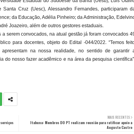
iversidade Estadual do Sudoeste da Bahia (Uesb), Luis Otávi
 Santa Cruz (Uesc), Alessandro Fernandes, participaram d
orence; da Educação, Adélia Pinheiro; da Administração, Edelvin
dré Joazeiro, além de outros gestores estaduais.
os a serem convocados, na atual gestão já foram convocados 4
blico para docentes, objeto do Edital -044/2022. “Temos feit
apresentam na nossa realidade, no sentido de garantir 
ia do nosso fazer acadêmico e na área da pesquisa científica”
MAIS RECENTES
serviços
Itabuna: Membros DO PT realizam reunião para ratificar apoio a
Augusto Castro