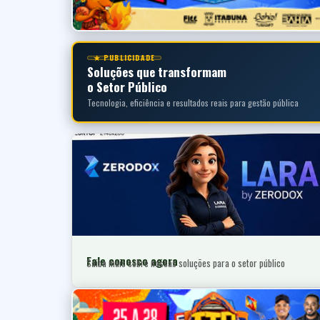
★ PUBLICIDADE
Soluções que transformam
o Setor Público
Tecnologia, eficiência e resultados reais para gestão pública
Fale conosco agora
Saiba mais sobre nossas soluções para o setor público