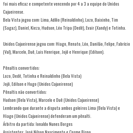
foi mais eficaz e competente vencendo por 4 a 3 a equipe do Unidos
Cajueirense.
Bela Vista jogou com: Lima, Adílio (Reinaldinho), Lozo, Baixinho, Tim
(Sagaz), Daniel, Kieza, Hudson, Léo Tripa (Dedê), Evair (Xandy) e Totinha.
Unidos Cajueirense jogou com: Hiago, Renato, Léo, Danilão, Felipe, Fabrício
(Val), Marcelo, Duê, Luis Henrique, Jojô e Henrique (Edilson).
Pênaltis convertidos:
Lozo, Dedê, Totinha e Reinaldinho (Bela Vista)
Jojô, Edilson e Hugo (Unidos Cajueirense)
Pênaltis não convertidos:
Hudson (Bela Vista), Marcelo e Duê (Unidos Cajueirense)
Lembrando que durante a disputa ambos goleiros Lima (Bela Vista) e
Hiago (Unidos Cajueirense) defenderam um pênalti.
Árbitro da partida: Ionaldo Nunes Borges
Assistentes: José Nilson Nascimento e Cosme Bispo