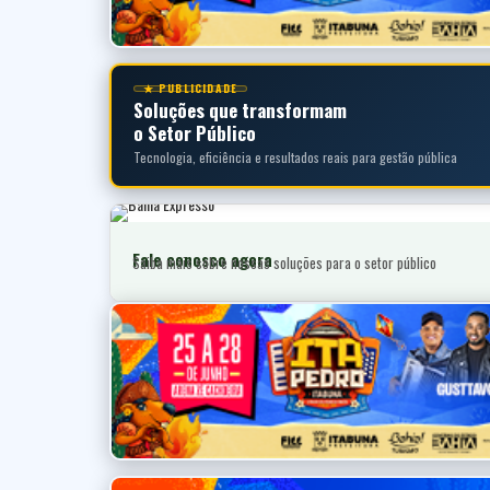
★ PUBLICIDADE
Soluções que transformam
o Setor Público
Tecnologia, eficiência e resultados reais para gestão pública
Fale conosco agora
Saiba mais sobre nossas soluções para o setor público