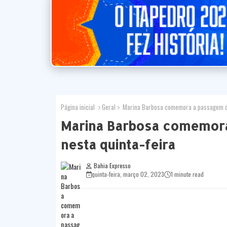
Página inicial
Geral
Marina Barbosa comemora a passagem de 
Marina Barbosa comemora
nesta quinta-feira
Bahia Expresso
quinta-feira, março 02, 2023
1 minute read