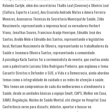
Rolando Carlyle, além dos secretários Thallis Leal (Governo) e Olivério Leal
(Cultura, Esporte e Lazer), Ana Graciela Andrade Matos e Amora Ferreira
Menezes, Assessoras Técnicas da Secretaria Municipal de Saúde, Zildo
Nascimento, representando a imprensa local, os vereadores Herbert
Viana, Jonathas Soares, Francisco Araújo Henrique, Ednaldo José dos
Santos, Aroldo Melo e Edivaldo dos Santos, representando o legislativo
local, Natiane Nascimento de Oliveira, representando os trabalhadores da
Saúde e Josemara Oliveira Santos, representando a comunidade.
A psicóloga Karla Santos foi a cerimonialista do evento, que contou ainda
com a palestrante Luciana Silva Rodrigues Pinheiro, que explanou o tema:
Garantir Direitos e Defender o SUS, a Vida e a Democracia, ainda abordou
temas como a integralidade do cuidado e as redes de atenção à saúde.
“Nós temos um compromisso de cada dia melhorarmos o atendimento à
Saúde, desde as unidades básicas a equipe Emult, CAPS, Melhor em Casa,
SAMU, Regulação, Núcleo de Saúde Mental, até chegar no Hospital. Essa
Conferência serve para discutir, debater, apontar e buscar na