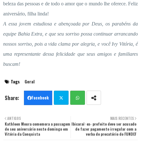
beleza das pessoas e de todo o amor que o mundo lhe oferece. Feliz
aniversário, filha linda!
A essa jovem estudiosa e abençoada por Deus, os parabéns da
equipe Bahia Extra, e que seu sorriso possa continuar arrancando
nossos sorriso, pois a vida clama por alegria, e você Ivy Vitória, é
uma representante dessa felicidade que seus amigos e familiares
buscam!
Tags
Geral
Facebook
Twit
Wha
ANTIGOS
MAIS RECENTES
Kathleen Moura comemora a passagem
ter
Ibicaraí: ex- prefeito deve ser acusado
tsa
de seu aniversário neste domingo em
de fazer pagamento irregular com a
Vitória da Conquista
verba do precatório do FUNDEF
pp