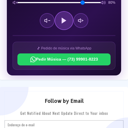
80%
🎵 Pedido de música via WhatsApp
Pedir Música — (73) 99901-8223
Follow by Email
Get Notified About Next Update Direct to Your inbox