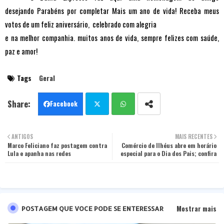
desejando
Parabéns por completar
Mais um ano de vida! Receba meus
votos de um feliz aniversário, celebrado com alegria
e na melhor companhia. muitos anos de vida, sempre felizes com saúde,
paz e amor!
Tags
Geral
Facebook
Twit
Wha
ANTIGOS
MAIS RECENTES
Marco Feliciano faz postagem contra
ter
tsa
Comércio de Ilhéus abre em horário
Lula e apanha nas redes
especial para o Dia dos Pais; confira
pp
Mostrar mais
POSTAGEM QUE VOCE PODE SE ENTERESSAR