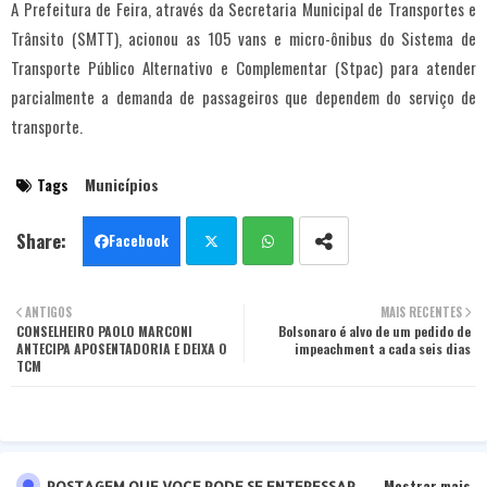
A Prefeitura de Feira, através da Secretaria Municipal de Transportes e
Trânsito (SMTT), acionou as 105 vans e micro-ônibus do Sistema de
Transporte Público Alternativo e Complementar (Stpac) para atender
parcialmente a demanda de passageiros que dependem do serviço de
transporte.
Tags
Municípios
Facebook
Twit
Wha
ANTIGOS
MAIS RECENTES
CONSELHEIRO PAOLO MARCONI
ter
tsa
Bolsonaro é alvo de um pedido de
ANTECIPA APOSENTADORIA E DEIXA O
impeachment a cada seis dias
TCM
pp
Mostrar mais
POSTAGEM QUE VOCE PODE SE ENTERESSAR