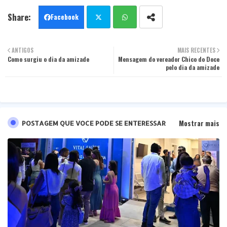
Facebook
Twit
Wha
ANTIGOS
MAIS RECENTES
Como surgiu o dia da amizade
ter
Mensagem do vereador Chico do Doce
tsa
pelo dia da amizade
pp
Mostrar mais
POSTAGEM QUE VOCE PODE SE ENTERESSAR