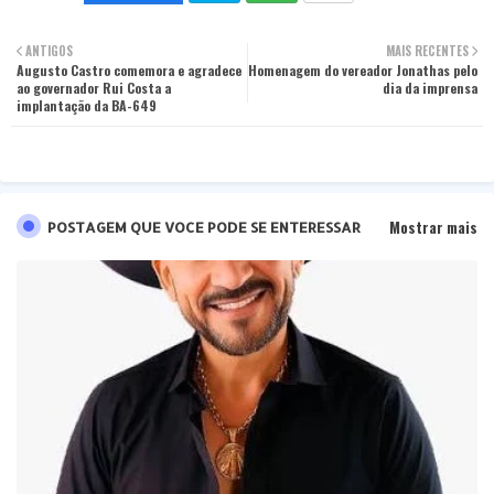
Twit
Wha
ANTIGOS
MAIS RECENTES
Augusto Castro comemora e agradece
ter
Homenagem do vereador Jonathas pelo
tsa
ao governador Rui Costa a
dia da imprensa
implantação da BA-649
pp
Mostrar mais
POSTAGEM QUE VOCE PODE SE ENTERESSAR