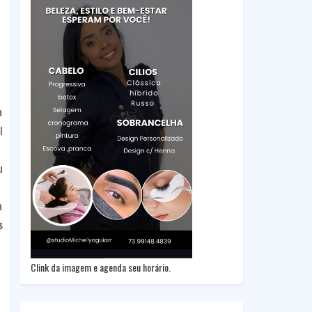
a
l
u
a
s
Clink da imagem e agenda seu horário.