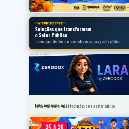
★ PUBLICIDADE
Soluções que transformam
o Setor Público
Tecnologia, eficiência e resultados reais para gestão pública
Fale conosco agora
Saiba mais sobre nossas soluções para o setor público