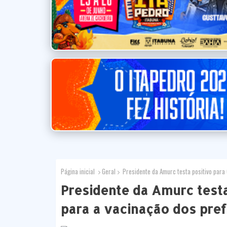
Página inicial
Geral
Presidente da Amurc testa positivo para 
Presidente da Amurc testa
para a vacinação dos pref