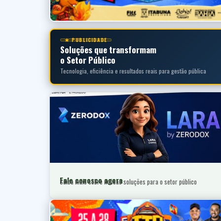
★ PUBLICIDADE
Soluções que transformam
o Setor Público
Tecnologia, eficiência e resultados reais para gestão pública
Fale conosco agora
Saiba mais sobre nossas soluções para o setor público