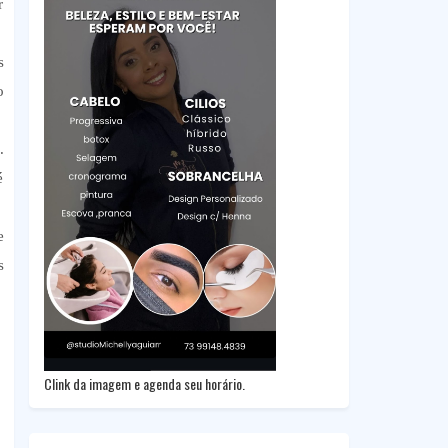
r
s
o
.
é
e
s
Clink da imagem e agenda seu horário.