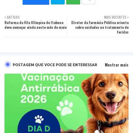
Twit
Wha
ANTIGOS
MAIS RECENTES
Reforma da Vila Olímpica de Itabuna
ter
tsa
Diretor da Farmácia Pública orienta
deve começar ainda neste mês de maio
sobre cuidados no tratamento de
feridas
pp
Mostrar mais
POSTAGEM QUE VOCE PODE SE ENTERESSAR