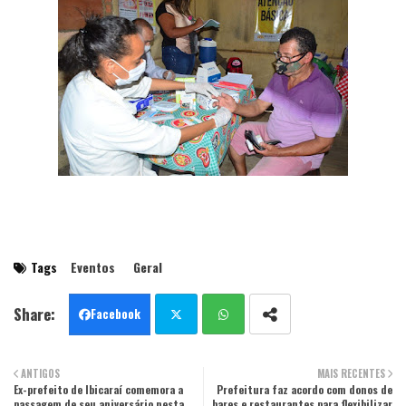
Tags
Eventos
Geral
Facebook
Twit
Wha
ANTIGOS
MAIS RECENTES
Ex-prefeito de Ibicaraí comemora a
ter
tsa
Prefeitura faz acordo com donos de
passagem de seu aniversário nesta
bares e restaurantes para flexibilizar