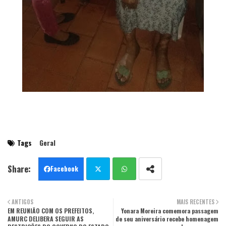
Tags
Geral
Facebook
Twit
Wha
ANTIGOS
MAIS RECENTES
EM REUNIÃO COM OS PREFEITOS,
ter
tsa
Yonara Moreira comemora passagem
AMURC DELIBERA SEGUIR AS
de seu aniversário recebe homenagem