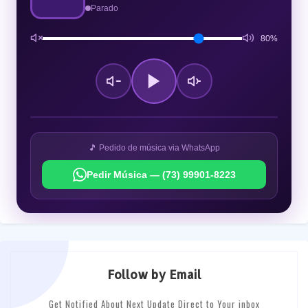
Parado
80%
🎵 Pedido de música via WhatsApp
Pedir Música — (73) 99901-8223
Follow by Email
Get Notified About Next Update Direct to Your inbox