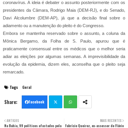
coronavírus. A ideia é debater o assunto posteriormente com os
presidentes da Câmara, Rodrigo Maia (DEM-RJ), e do Senado,
Davi Alcolumbre (DEM-AP), já que a decisão final sobre o
adiamento ou a manutenção do pleito é do Congresso.
Embora se mantenha reservado sobre o assunto, a coluna da
Mônica Bergamo, da Folha de S. Paulo, apurou que é
praticamente consensual entre os médicos que o melhor seria
adiar as eleições por algumas semanas. A imprevisibilidade da
evolução da epidemia, dizem eles, aconselha que o pleito seja
remarcado.
Tags
Geral
Facebook
Twit
Wha
ANTIGOS
MAIS RECENTES
Na Bahia, 99 políticos afastados pela
ter
Fabrício Queiroz, ex-assessor de Flávio
tsa