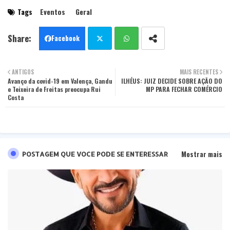
Tags
Eventos
Geral
Facebook
Twit
Wha
ANTIGOS
MAIS RECENTES
Avanço da covid-19 em Valença, Gandu
ter
ILHÉUS: JUIZ DECIDE SOBRE AÇÃO DO
tsa
e Teixeira de Freitas preocupa Rui
MP PARA FECHAR COMÉRCIO
Costa
pp
Mostrar mais
POSTAGEM QUE VOCE PODE SE ENTERESSAR