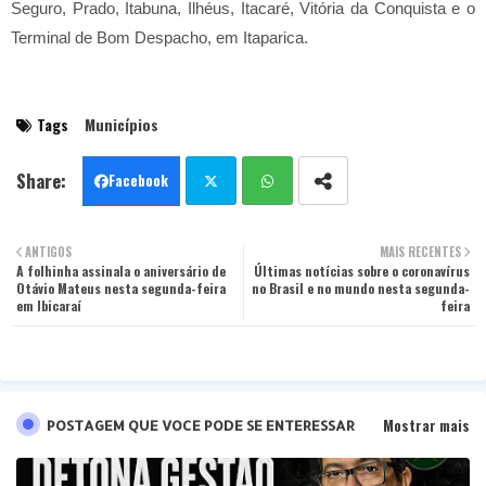
Seguro, Prado, Itabuna, Ilhéus, Itacaré, Vitória da Conquista e o
Terminal de Bom Despacho, em Itaparica.
Tags
Municípios
Facebook
Twit
Wha
ANTIGOS
MAIS RECENTES
A folhinha assinala o aniversário de
ter
Últimas notícias sobre o coronavírus
tsa
Otávio Mateus nesta segunda-feira
no Brasil e no mundo nesta segunda-
em Ibicaraí
feira
pp
Mostrar mais
POSTAGEM QUE VOCE PODE SE ENTERESSAR