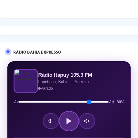
RÁDIO BAHIA EXPRESSO
Rádio Itapuy 105.3 FM
Itapetinga, Bahia — Ao Vivo
Parado
80%