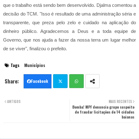
que o trabalho está sendo bem desenvolvido. Djalma comentou a
decisão do TCM. "Isso é resultado de uma administração séria e
transparente, que preza pelo zelo e cuidado na aplicação do
dinheiro público. Agradecemos a Deus e a toda equipe de
Governo, que nos ajuda a fazer da nossa terra um lugar melhor
de se viver", finalizou o prefeito.
Tags
Municípios
Facebook
Twit
Wha
ANTIGOS
MAIS RECENTES
ter
Bomba! MPF denuncia grupo suspeito
tsa
de fraudar licitações de 14 cidades
baianas
pp