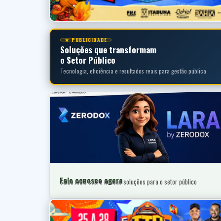
★ PUBLICIDADE
Soluções que transformam
o Setor Público
Tecnologia, eficiência e resultados reais para gestão pública
Fale conosco agora
Saiba mais sobre nossas soluções para o setor público