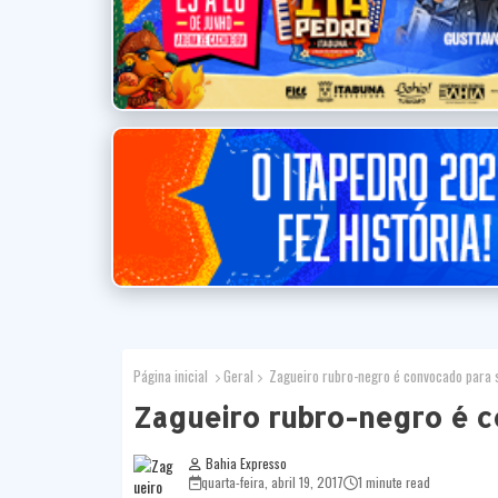
Página inicial
Geral
Zagueiro rubro-negro é convocado para 
Zagueiro rubro-negro é 
Bahia Expresso
quarta-feira, abril 19, 2017
1 minute read