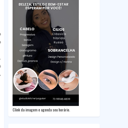
o
o
.
s
,
Clink da imagem e agenda seu horário.