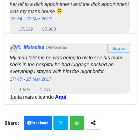
her off to a dick appointment and the dick appointment
was my mans house
16: 54 - 27 Mar 2017
3
6
37.639
67.903
7
7
.
.
6
9
Msixelaa
@Msixelaa
Seguir
3
0
My man told me he was going to ny to see his mom
9
3
she's in the hospital he had luggage packed an
R
f
e
a
everything I stayed with him the night befor
t
v
17: 47 - 27 Mar 2017
w
o
e
r
1
1.902
1.731
e
i
.
Leita mais clicando
Aqui
t
t
9
s
o
0
s
2
R
Facebook
e
t
Twit
Wha
w