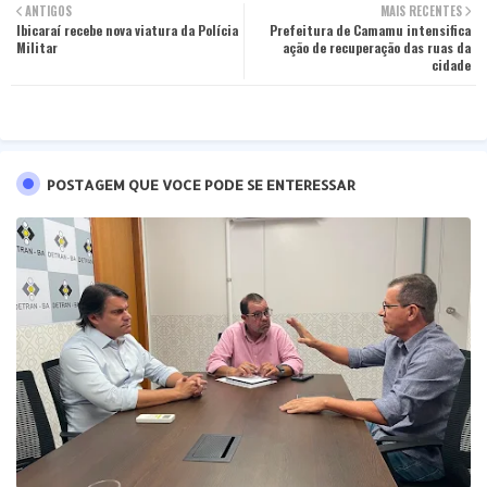
e
ANTIGOS
MAIS RECENTES
Ibicaraí recebe nova viatura da Polícia
ter
tsa
Prefeitura de Camamu intensifica
e
Militar
ação de recuperação das ruas da
t
cidade
s
pp
POSTAGEM QUE VOCE PODE SE ENTERESSAR