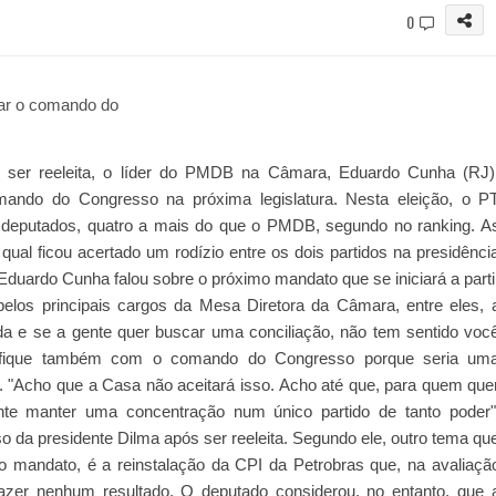
0
 ser reeleita, o líder do PMDB na Câmara, Eduardo Cunha (RJ)
ando do Congresso na próxima legislatura. Nesta eleição, o P
deputados, quatro a mais do que o PMDB, segundo no ranking. A
al ficou acertado um rodízio entre os dois partidos na presidênci
duardo Cunha falou sobre o próximo mandato que se iniciará a parti
pelos principais cargos da Mesa Diretora da Câmara, entre eles, 
ada e se a gente quer buscar uma conciliação, não tem sentido voc
o fique também com o comando do Congresso porque seria um
 "Acho que a Casa não aceitará isso. Acho até que, para quem que
nte manter uma concentração num único partido de tanto poder"
so da presidente Dilma após ser reeleita. Segundo ele, outro tema qu
mo mandato, é a reinstalação da CPI da Petrobras que, na avaliaçã
zer nenhum resultado. O deputado considerou, no entanto, que 