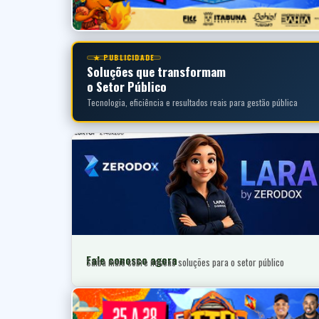
★ PUBLICIDADE
Soluções que transformam
o Setor Público
Tecnologia, eficiência e resultados reais para gestão pública
Fale conosco agora
Saiba mais sobre nossas soluções para o setor público