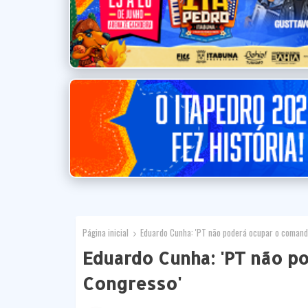
Página inicial
Eduardo Cunha: 'PT não poderá ocupar o comand
Eduardo Cunha: 'PT não p
Congresso'