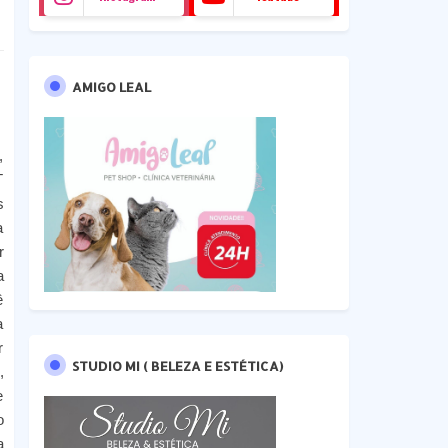
AMIGO LEAL
,
T
s
a
r
a
ê
a
r
STUDIO MI ( BELEZA E ESTÉTICA)
,
e
o
a