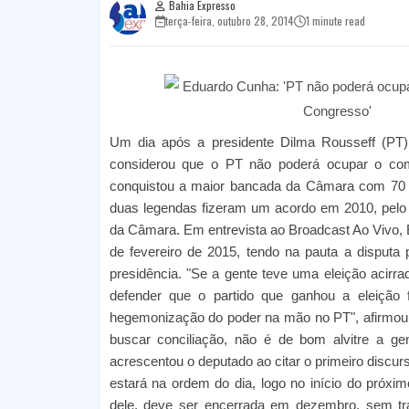
Bahia Expresso
terça-feira, outubro 28, 2014
1 minute read
Foto: Reprodução
Um dia após a presidente Dilma Rousseff (PT)
considerou que o PT não poderá ocupar o com
conquistou a maior bancada da Câmara com 70 
duas legendas fizeram um acordo em 2010, pelo qu
da Câmara. Em entrevista ao Broadcast Ao Vivo, E
de fevereiro de 2015, tendo na pauta a disputa 
presidência. "Se a gente teve uma eleição acirr
defender que o partido que ganhou a eleiçã
hegemonização do poder na mão no PT", afirmou.
buscar conciliação, não é de bom alvitre a ge
acrescentou o deputado ao citar o primeiro discur
estará na ordem do dia, logo no início do próxi
dele, deve ser encerrada em dezembro, sem tra