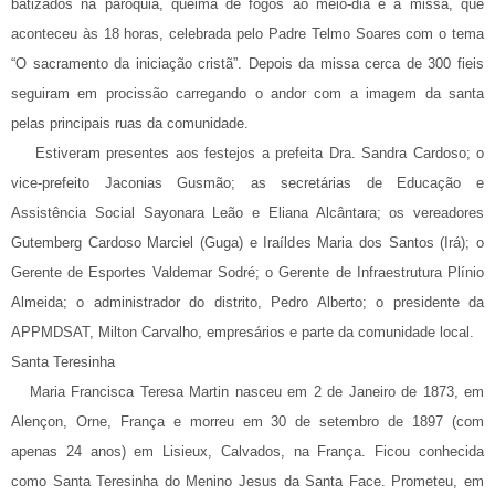
batizados na paróquia, queima de fogos ao meio-dia e a missa, que
aconteceu às 18 horas, celebrada pelo Padre Telmo Soares com o tema
“O sacramento da iniciação cristã”. Depois da missa cerca de 300 fieis
seguiram em procissão carregando o andor com a imagem da santa
pelas principais ruas da comunidade.
Estiveram presentes aos festejos a prefeita Dra. Sandra Cardoso; o
vice-prefeito Jaconias Gusmão; as secretárias de Educação e
Assistência Social Sayonara Leão e Eliana Alcântara; os vereadores
Gutemberg Cardoso Marciel (Guga) e Iraíldes Maria dos Santos (Irá); o
Gerente de Esportes Valdemar Sodré; o Gerente de Infraestrutura Plínio
Almeida; o administrador do distrito, Pedro Alberto; o presidente da
APPMDSAT, Milton Carvalho, empresários e parte da comunidade local.
Santa Teresinha
Maria Francisca Teresa Martin nasceu em 2 de Janeiro de 1873, em
Alençon, Orne, França e morreu em 30 de setembro de 1897 (com
apenas 24 anos) em Lisieux, Calvados, na França. Ficou conhecida
como Santa Teresinha do Menino Jesus da Santa Face. Prometeu, em