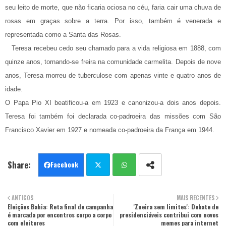
seu leito de morte, que não ficaria ociosa no céu, faria cair uma chuva de
rosas em graças sobre a terra. Por isso, também é venerada e
representada como a Santa das Rosas.
Teresa recebeu cedo seu chamado para a vida religiosa em 1888, com
quinze anos, tornando-se freira na comunidade carmelita. Depois de nove
anos, Teresa morreu de tuberculose com apenas vinte e quatro anos de
idade.
O Papa Pio XI beatificou-a em 1923 e canonizou-a dois anos depois.
Teresa foi também foi declarada co-padroeira das missões com São
Francisco Xavier em 1927 e nomeada co-padroeira da França em 1944.
Facebook
Twit
Wha
ANTIGOS
MAIS RECENTES
Eleições Bahia: Reta final de campanha
ter
tsa
'Zueira sem limites': Debate de
é marcada por encontros corpo a corpo
presidenciáveis contribui com novos
com eleitores
memes para internet