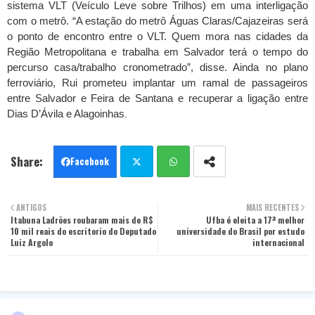
sistema VLT (Veículo Leve sobre Trilhos) em uma interligação
com o metrô. “A estação do metrô Águas Claras/Cajazeiras será
o ponto de encontro entre o VLT. Quem mora nas cidades da
Região Metropolitana e trabalha em Salvador terá o tempo do
percurso casa/trabalho cronometrado”, disse. Ainda no plano
ferroviário, Rui prometeu implantar um ramal de passageiros
entre Salvador e Feira de Santana e recuperar a ligação entre
Dias D’Ávila e Alagoinhas
.
Facebook
Twit
Wha
ANTIGOS
MAIS RECENTES
Itabuna Ladrões roubaram mais de R$
ter
tsa
Ufba é eleita a 17ª melhor
10 mil reais do escritorio do Deputado
universidade do Brasil por estudo
Luiz Argolo
internacional
pp